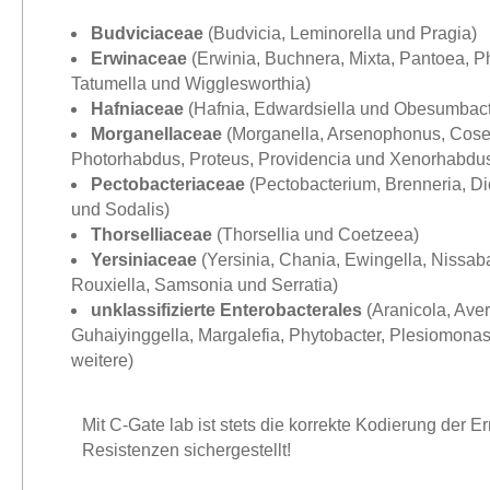
Budviciaceae
(Budvicia, Leminorella und Pragia)
Erwinaceae
(Erwinia, Buchnera, Mixta, Pantoea, P
Tatumella und Wigglesworthia)
Hafniaceae
(Hafnia, Edwardsiella und Obesumbac
Morganellaceae
(Morganella, Arsenophonus, Cosen
Photorhabdus, Proteus, Providencia und Xenorhabdu
Pectobacteriaceae
(Pectobacterium, Brenneria, D
und Sodalis)
Thorselliaceae
(Thorsellia und Coetzeea)
Yersiniaceae
(Yersinia, Chania, Ewingella, Nissaba
Rouxiella, Samsonia und Serratia)
unklassifizierte Enterobacterales
(Aranicola, Aver
Guhaiyinggella, Margalefia, Phytobacter, Plesiomonas
weitere)
Mit C-Gate lab ist stets die korrekte Kodierung der E
Resistenzen sichergestellt!