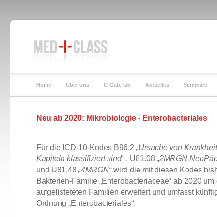
Home
Über uns
C-Gate lab
Aktuelles
Seminare
Neu ab 2020: Mikrobiologie - Enterobacteriales
Für die ICD-10-Kodes B96.2
„Ursache von Krankheit
Kapiteln klassifiziert sind“
, U81.08
„2MRGN NeoPäd
und U81.48
„4MRGN“
wird die mit diesen Kodes bis
Bakterien-Familie „Enterobacteriaceae“ ab 2020 um
aufgelisteteten Familien erweitert und umfasst künft
Ordnung „Enterobacteriales“: